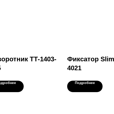
оротник TT-1403-
Фиксатор Sli
5
4021
одробнее
Подробнее