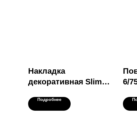
Накладка
Пов
декоративная Slim
6/7
DP-16-C
Подробнее
П